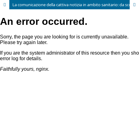
La comunicazione della cattiva notizia in ambito sanitario: da sconosciuta a perno della relazione di cura