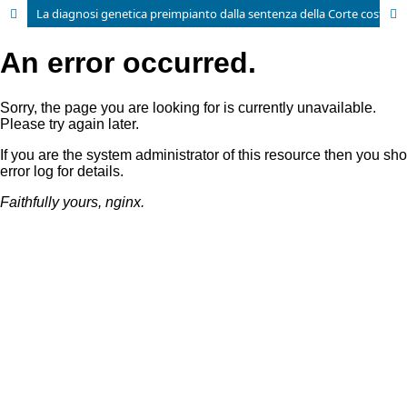
La diagnosi genetica preimpianto dalla sentenza della Corte costituzionale all’ordinanza del giudice comune. Ed il legislatore? Considerazioni, a prima lettura, sull’ord. Tr. Milano, sez. I civ., depositata il 18 aprile 2017.