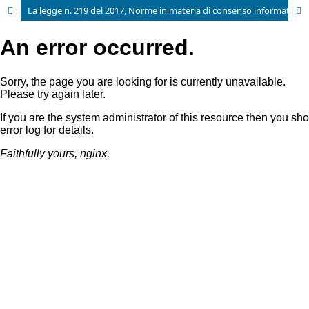
La legge n. 219 del 2017, Norme in materia di consenso informato e di disposizioni anticipate di trattamento