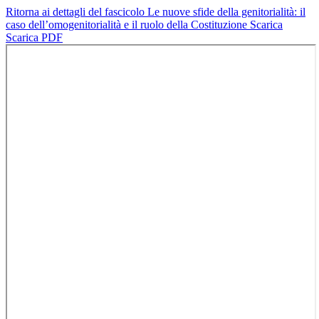
Ritorna ai dettagli del fascicolo
Le nuove sfide della genitorialità: il
caso dell’omogenitorialità e il ruolo della Costituzione
Scarica
Scarica PDF