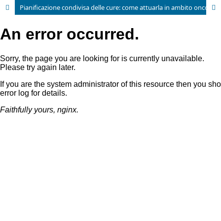
Pianificazione condivisa delle cure: come attuarla in ambito oncologico