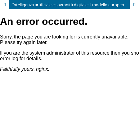
Intelligenza artificiale e sovranità digitale: il modello europeo