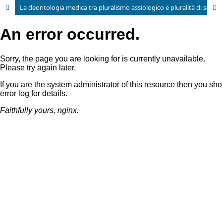
La deontologia medica tra pluralismo assiologico e pluralità di sedi di giudizio