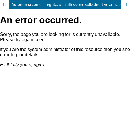
Autonomia come integrità: una riflessione sulle direttive anticipate di trattamento