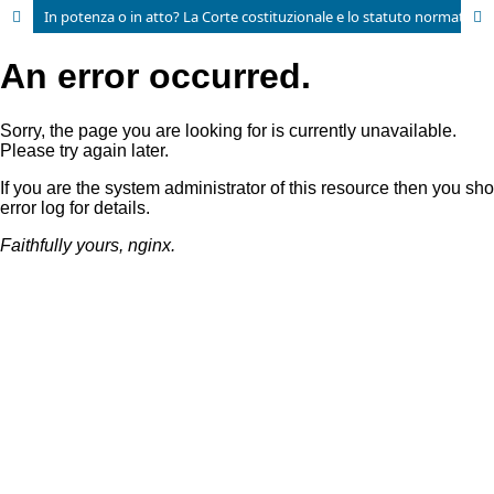
In potenza o in atto? La Corte costituzionale e lo statuto normativo dell’embrione