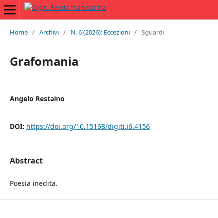
Home
/
Archivi
/
N. 6 (2026): Eccezioni
/
Sguardi
Grafomania
Angelo Restaino
DOI:
https://doi.org/10.15168/digiti.i6.4156
Abstract
Poesia inedita.