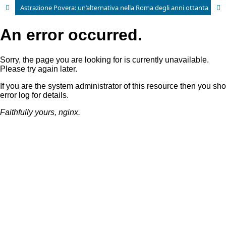
Astrazione Povera: un’alternativa nella Roma degli anni ottanta