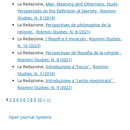
La Redazione,
Man, Meaning and Otherness: Study
Perspectives on the Definition of Identity
,
Rosmini
Studies: N. 6 (2019)
La Redazione,
Perspectives de philosophie de la
religion
,
Rosmini Studies: N. 8 (2021)
La Redazione,
I filosofi e il miracolo
,
Rosmini Studies:
N. 10 (2023)
La Redazione,
Perspectivas de filosofía de la religión
,
Rosmini Studies: N. 8 (2021)
La Redazione,
Introduzione a “Focus”
,
Rosmini
Studies: N. 3 (2016)
La Redazione,
Introduzione a “Lectio magistralis”
,
Rosmini Studies: N. 9 (2022)
1
2
3
4
5
6
7
8
9
10
>
>>
Open Journal Systems