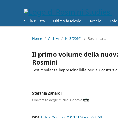
Sulla rivista
Ultimo fascicolo
Archivi
Info
Home
/
Archivi
/
N. 3 (2016)
/
Rosminiana
Il primo volume della nuova
Rosmini
Testimonianza imprescindibile per la ricostruzio
Stefania Zanardi
Università degli Studi di Genova
DOI:
https://doi.org/10.15168/rs.v0i3.53