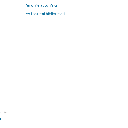
Per gli/le autori/rici
Per i sistemi bibliotecari
cenza
n