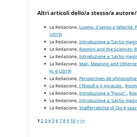
Altri articoli dello/a stesso/a autore/
La Redazione,
L’uomo, il senso e l’alterità:
(2019)
La Redazione,
Introduzione a “Lectio magis
La Redazione,
Rosmini and the Sciences: 
La Redazione,
Introduzione a “Lectio magis
La Redazione,
Man, Meaning and Otherness:
N. 6 (2019)
La Redazione,
Perspectives de philosophie
La Redazione,
I filosofi e il miracolo
,
Rosmi
La Redazione,
Introduzione a “Focus”
,
Ros
La Redazione,
Introduzione a “Lectio magis
La Redazione,
‘Inafferrabilità’ di Dio e spa
1
2
3
4
5
6
7
8
9
10
>
>>