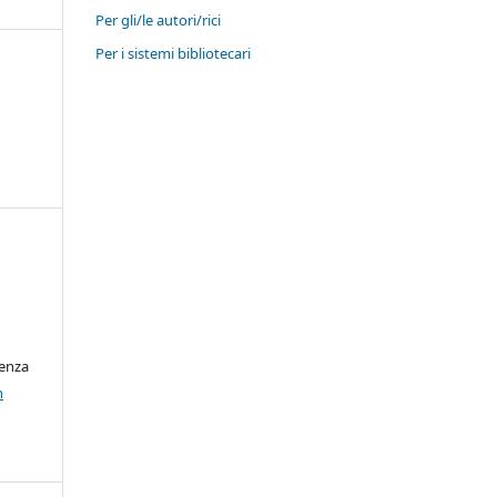
Per gli/le autori/rici
Per i sistemi bibliotecari
cenza
n