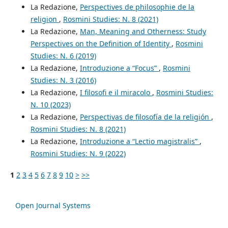
La Redazione,
Perspectives de philosophie de la
religion
,
Rosmini Studies: N. 8 (2021)
La Redazione,
Man, Meaning and Otherness: Study
Perspectives on the Definition of Identity
,
Rosmini
Studies: N. 6 (2019)
La Redazione,
Introduzione a “Focus”
,
Rosmini
Studies: N. 3 (2016)
La Redazione,
I filosofi e il miracolo
,
Rosmini Studies:
N. 10 (2023)
La Redazione,
Perspectivas de filosofía de la religión
,
Rosmini Studies: N. 8 (2021)
La Redazione,
Introduzione a “Lectio magistralis”
,
Rosmini Studies: N. 9 (2022)
1
2
3
4
5
6
7
8
9
10
>
>>
Open Journal Systems