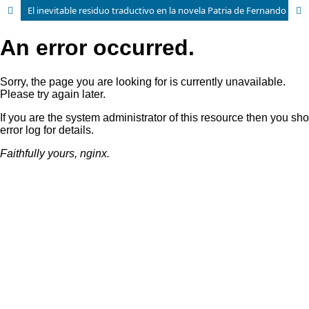
El inevitable residuo traductivo en la novela Patria de Fernando Aramburu