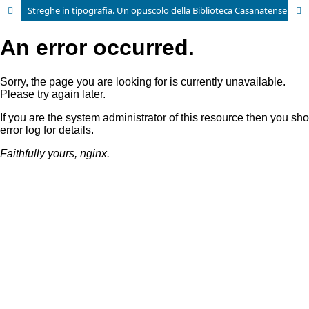
Streghe in tipografia. Un opuscolo della Biblioteca Casanatense