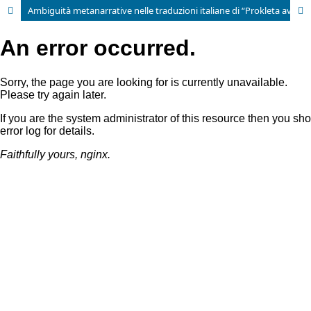
Ambiguità metanarrative nelle traduzioni italiane di “Prokleta avlija” di Ivo Andri´c