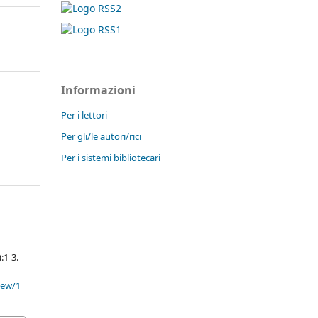
Informazioni
Per i lettori
Per gli/le autori/rici
Per i sistemi bibliotecari
e
1
:1-3.
view/1