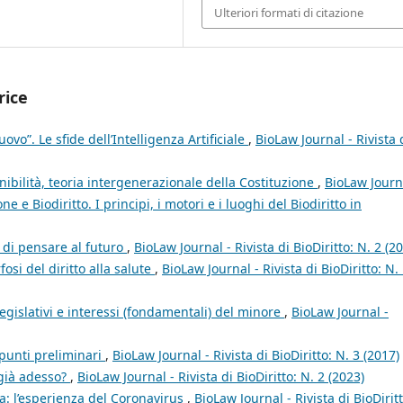
Ulteriori formati di citazione
rice
uovo”. Le sfide dell’Intelligenza Artificiale
,
BioLaw Journal - Rivista 
nibilità, teoria intergenerazionale della Costituzione
,
BioLaw Journ
one e Biodiritto. I principi, i motori e i luoghi del Biodiritto in
e di pensare al futuro
,
BioLaw Journal - Rivista di BioDiritto: N. 2 (2
osi del diritto alla salute
,
BioLaw Journal - Rivista di BioDiritto: N.
 legislativi e interessi (fondamentali) del minore
,
BioLaw Journal -
ppunti preliminari
,
BioLaw Journal - Rivista di BioDiritto: N. 3 (2017)
è già adesso?
,
BioLaw Journal - Rivista di BioDiritto: N. 2 (2023)
: l’esperienza del Coronavirus
,
BioLaw Journal - Rivista di BioDiritt