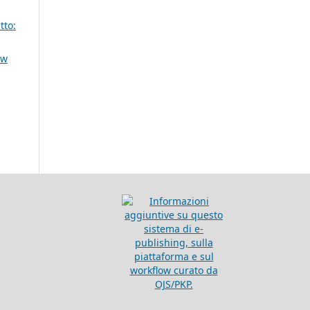
tto:
aw