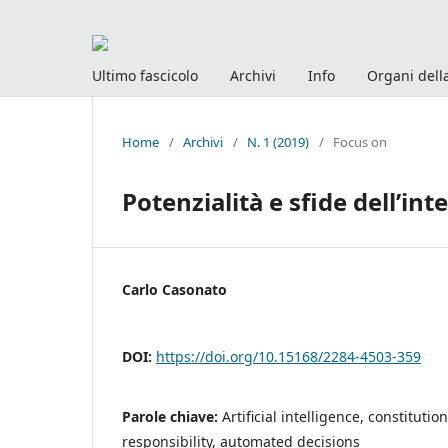
Ultimo fascicolo
Archivi
Info
Organi della
Home
/
Archivi
/
N. 1 (2019)
/
Focus on
Potenzialità e sfide dell’inte
Carlo Casonato
DOI:
https://doi.org/10.15168/2284-4503-359
Parole chiave:
Artificial intelligence, constitutio
responsibility, automated decisions