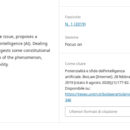
Fascicolo
N. 1 (2019)
he issue, proposes a
Sezione
 intelligence (AI). Dealing
Focus on
uggests some constitutional
ion of the phenomenon,
Come citare
lity.
Potenzialità e sfide dell’intelligenza
artificiale. BioLaw [Internet]. 28 febbr
2019 [citato 6 agosto 2026];(1):177-82.
Disponibile su:
https://teseo.unitn.it/biolaw/article/
346
Ulteriori formati di citazione