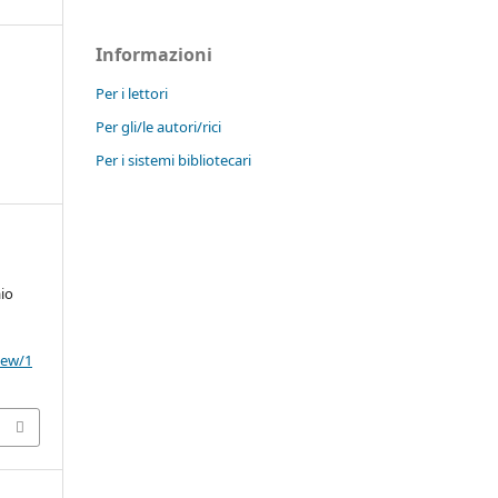
Informazioni
Per i lettori
Per gli/le autori/rici
Per i sistemi bibliotecari
aio
view/1