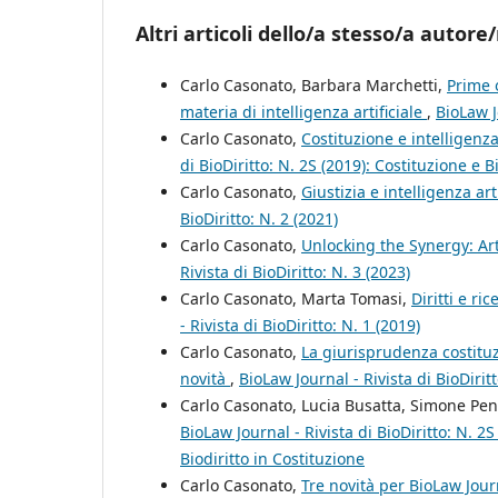
Altri articoli dello/a stesso/a autore/
Carlo Casonato, Barbara Marchetti,
Prime 
materia di intelligenza artificiale
,
BioLaw J
Carlo Casonato,
Costituzione e intelligenza
di BioDiritto: N. 2S (2019): Costituzione e Bi
Carlo Casonato,
Giustizia e intelligenza ar
BioDiritto: N. 2 (2021)
Carlo Casonato,
Unlocking the Synergy: Ar
Rivista di BioDiritto: N. 3 (2023)
Carlo Casonato, Marta Tomasi,
Diritti e r
- Rivista di BioDiritto: N. 1 (2019)
Carlo Casonato,
La giurisprudenza costituzi
novità
,
BioLaw Journal - Rivista di BioDiritt
Carlo Casonato, Lucia Busatta, Simone Pe
BioLaw Journal - Rivista di BioDiritto: N. 2S 
Biodiritto in Costituzione
Carlo Casonato,
Tre novità per BioLaw Jour