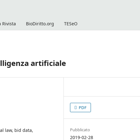
 Rivista
BioDiritto.org
TESeO
lligenza artificiale
PDF
Pubblicato
nal law, bid data,
2019-02-28