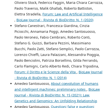
Oliviero Stock, Federico Faggin, Maria Chiara Carrozza,
Paolo Traverso, Malik Ghallab, Roberto Battiston,
Elettra Stradella,
Forum: Law and Artificial Intelligence
,
BioLaw Journal - Rivista di BioDiritto: N. 1 (2020)
Stefano Canestrari, Francesca Giardina, Cinzia
Piciocchi, Annamaria Poggi, Amedeo Santosuosso,
Paolo Veronesi, Fabio Cembrani, Roberto Conti,
Stefano G. Guizzi, Barbara Pezzini, Massimiano
Bucchi, Paolo Zatti, Stefano Semplici, Paolo Carrozza,
Lorenzo Chieffi, Laura Palazzani, Alessandra Pioggia,
Paolo Benciolini, Patrizia Borsellino, Gilda Ferrando,
Carlo Flamigni, Carlo Alberto Redi, Chiara Tripodina,
Forum: il Diritto e le Scienze della Vita
,
BioLaw Journal
- Rivista di BioDiritto: N. 1 (2014)
Amedeo Santosuosso,
About coevolution of humans
and intelligent machines: preliminary notes
,
BioLaw
Journal - Rivista di BioDiritto: N. 1S (2021): Law,
Genetics and Genomics: An Unfolding Relationship
Amedeo Santosuosso,
Questioni false e questioni