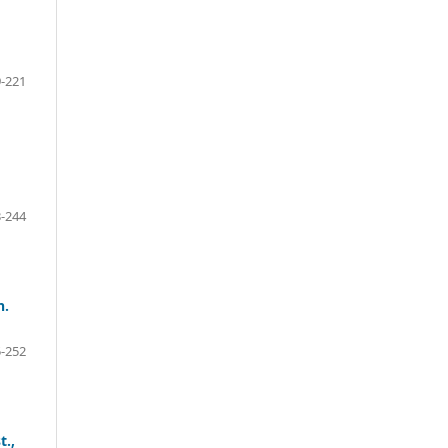
-221
-244
n.
-252
t.,