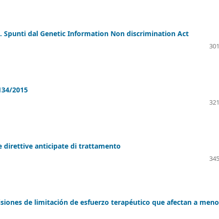
ca. Spunti dal Genetic Information Non discrimination Act
301
 134/2015
321
 direttive anticipate di trattamento
345
isiones de limitación de esfuerzo terapéutico que afectan a meno