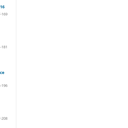
016
-169
-181
ice
-196
-208