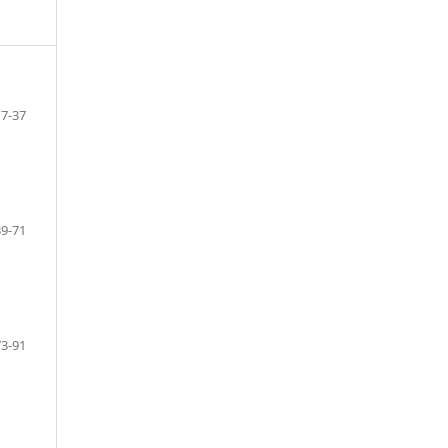
7-37
39-71
73-91