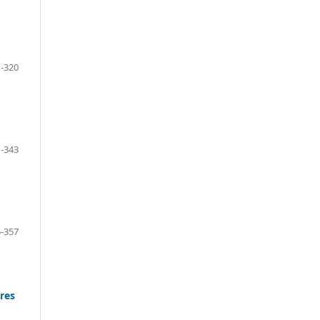
-320
-343
-357
res