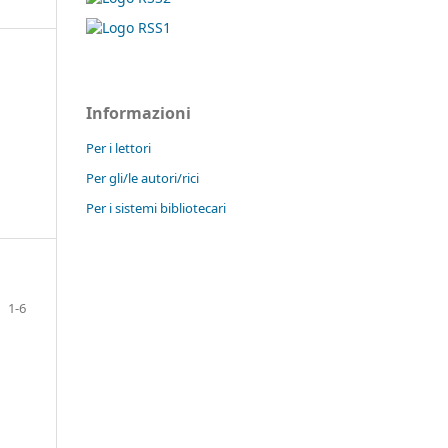
Informazioni
Per i lettori
Per gli/le autori/rici
Per i sistemi bibliotecari
1-6