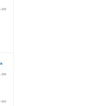
-269
la
-288
-300