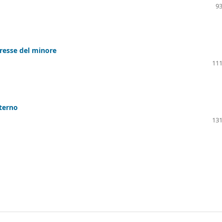
93
eresse del minore
111
nterno
131