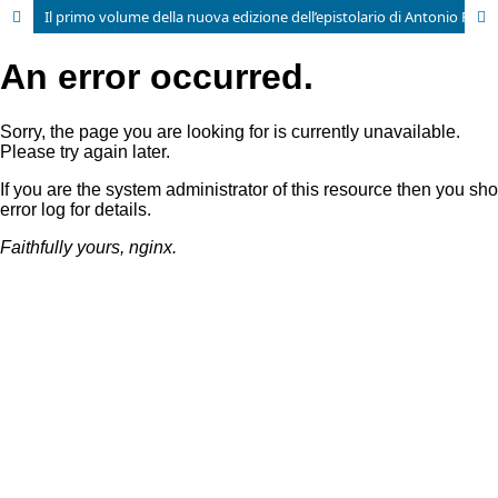
Il primo volume della nuova edizione dell’epistolario di Antonio Rosmini