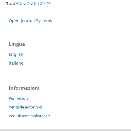
1
2
3
4
5
6
7
8
9
10
>
>>
Open Journal Systems
Lingua
English
italiano
Informazioni
Per i lettori
Per gli/le autori/rici
Per i sistemi bibliotecari