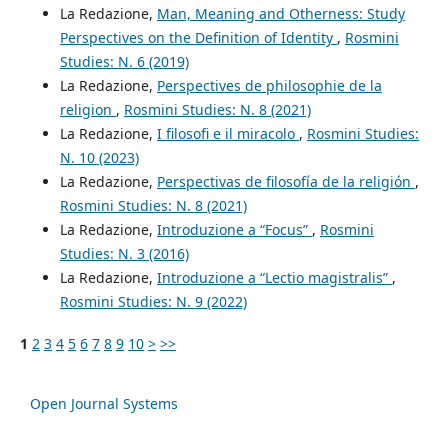
La Redazione,
Man, Meaning and Otherness: Study
Perspectives on the Definition of Identity
,
Rosmini
Studies: N. 6 (2019)
La Redazione,
Perspectives de philosophie de la
religion
,
Rosmini Studies: N. 8 (2021)
La Redazione,
I filosofi e il miracolo
,
Rosmini Studies:
N. 10 (2023)
La Redazione,
Perspectivas de filosofía de la religión
,
Rosmini Studies: N. 8 (2021)
La Redazione,
Introduzione a “Focus”
,
Rosmini
Studies: N. 3 (2016)
La Redazione,
Introduzione a “Lectio magistralis”
,
Rosmini Studies: N. 9 (2022)
1
2
3
4
5
6
7
8
9
10
>
>>
Open Journal Systems