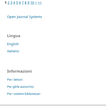
1
2
3
4
5
6
7
8
9
10
>
>>
Open Journal Systems
Lingua
English
italiano
Informazioni
Per i lettori
Per gli/le autori/rici
Per i sistemi bibliotecari