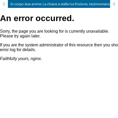
In corpo due anime: La chiave a stella tra finzione, testimonianza e antropologia