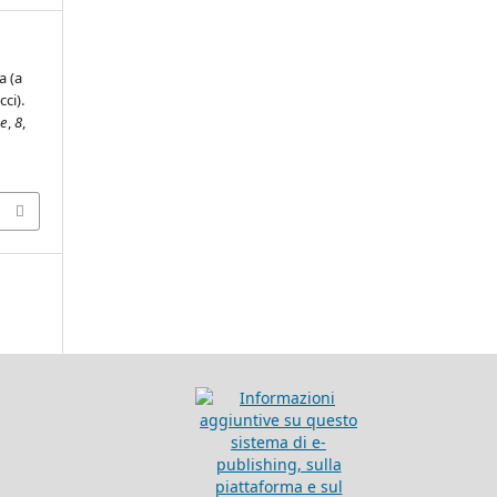
a (a
ci).
ne
,
8
,