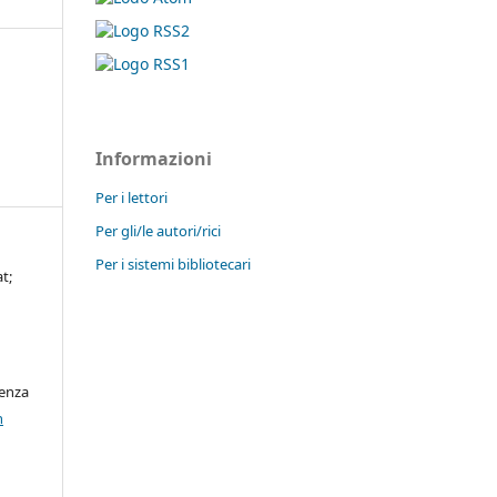
Informazioni
Per i lettori
Per gli/le autori/rici
Per i sistemi bibliotecari
t;
cenza
n