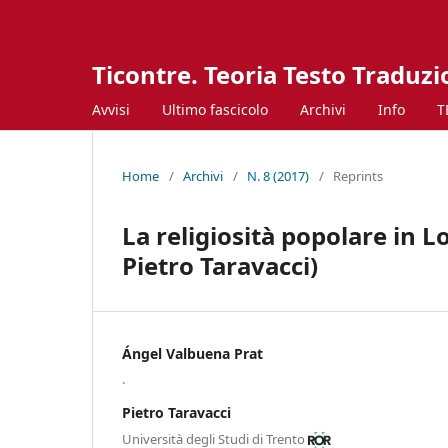
Ticontre. Teoria Testo Traduz
Avvisi
Ultimo fascicolo
Archivi
Info
T
Home
/
Archivi
/
N. 8 (2017)
/
Reprints
La religiosità popolare in L
Pietro Taravacci)
Ángel Valbuena Prat
.
Pietro Taravacci
Università degli Studi di Trento