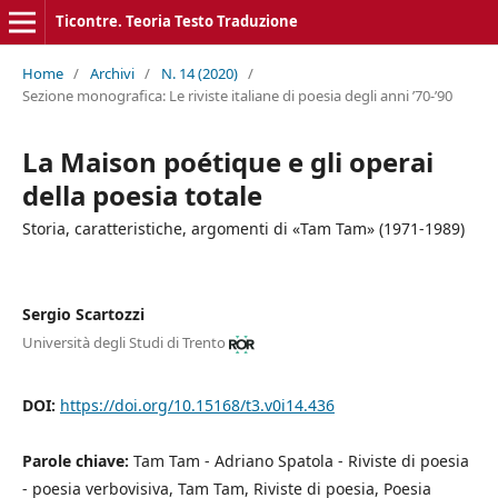
Ticontre. Teoria Testo Traduzione
Home
/
Archivi
/
N. 14 (2020)
/
Sezione monografica: Le riviste italiane di poesia degli anni ’70-’90
La Maison poétique e gli operai
della poesia totale
Storia, caratteristiche, argomenti di «Tam Tam» (1971-1989)
Sergio Scartozzi
Università degli Studi di Trento
DOI:
https://doi.org/10.15168/t3.v0i14.436
Parole chiave:
Tam Tam - Adriano Spatola - Riviste di poesia
- poesia verbovisiva, Tam Tam, Riviste di poesia, Poesia