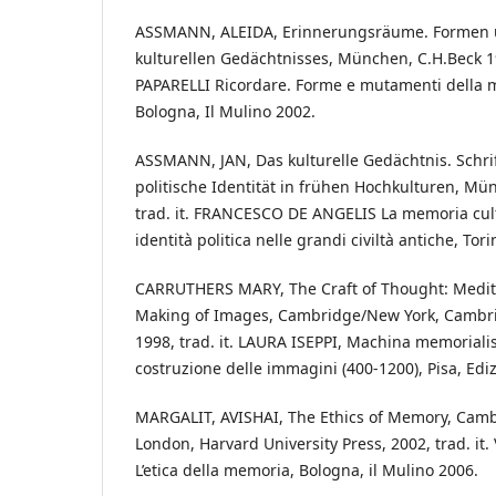
ASSMANN, ALEIDA, Erinnerungsräume. Formen
kulturellen Gedächtnisses, München, C.H.Beck 1
PAPARELLI Ricordare. Forme e mutamenti della m
Bologna, Il Mulino 2002.
ASSMANN, JAN, Das kulturelle Gedächtnis. Schri
politische Identität in frühen Hochkulturen, Mü
trad. it. FRANCESCO DE ANGELIS La memoria cultu
identità politica nelle grandi civiltà antiche, Tor
CARRUTHERS MARY, The Craft of Thought: Medita
Making of Images, Cambridge/New York, Cambri
1998, trad. it. LAURA ISEPPI, Machina memorialis
costruzione delle immagini (400-1200), Pisa, Edi
MARGALIT, AVISHAI, The Ethics of Memory, Camb
London, Harvard University Press, 2002, trad. it
L’etica della memoria, Bologna, il Mulino 2006.