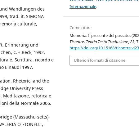
Internazionale
.
 und Wandlungen des
999, trad. it. SIMONA
emoria culturale,
Come citare
Memoria: Il presente del passato. (202
Ticontre. Teoria Testo Traduzione
,
23
, 7
ft, Erinnerung und
https://doi.org/10.15168/ticontre.vi2
nchen, C.H.Beck, 1992,
rale. Scrittura, ricordo e
Ulteriori formati di citazione
ino Einaudi 1997.
tion, Rhetoric, and the
dge University Press
. Meditazione, retorica e
zioni della Normale 2006.
ridge (Massachu-setts)-
. VALERIA OT-TONELLI,