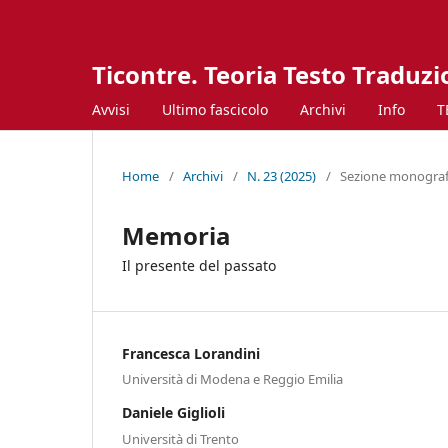
Ticontre. Teoria Testo Traduz
Avvisi
Ultimo fascicolo
Archivi
Info
T
Home
/
Archivi
/
N. 23 (2025)
/
Sezione monografi
Memoria
Il presente del passato
Francesca Lorandini
Università di Modena e Reggio Emilia
Daniele Giglioli
Università di Trento