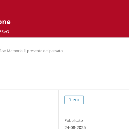
ione
ESeO
ca: Memoria. Il presente del passato
PDF
Pubblicato
24-08-2025