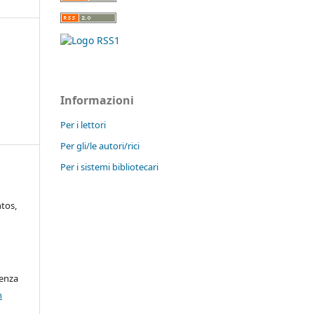
Informazioni
l
Per i lettori
Per gli/le autori/rici
Per i sistemi bibliotecari
ntos,
cenza
n