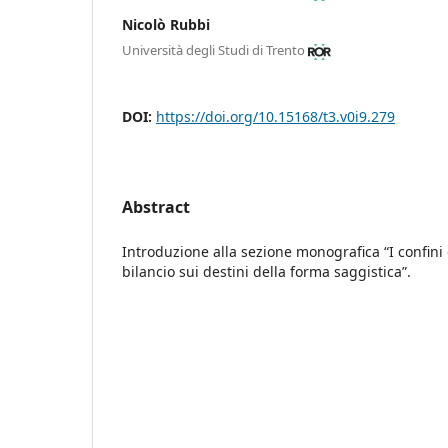
Nicolò Rubbi
Università degli Studi di Trento
DOI:
https://doi.org/10.15168/t3.v0i9.279
Abstract
Introduzione alla sezione monografica “I confini
bilancio sui destini della forma saggistica”.