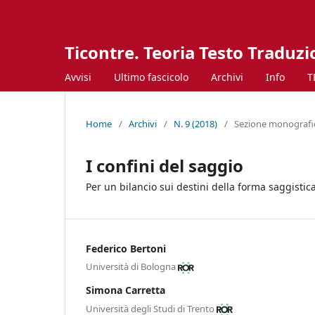
Ticontre. Teoria Testo Traduz
Avvisi
Ultimo fascicolo
Archivi
Info
T
Home
/
Archivi
/
N. 9 (2018)
/
Sezione monografica:
I confini del saggio
Per un bilancio sui destini della forma saggistic
Federico Bertoni
Università di Bologna
Simona Carretta
Università degli Studi di Trento