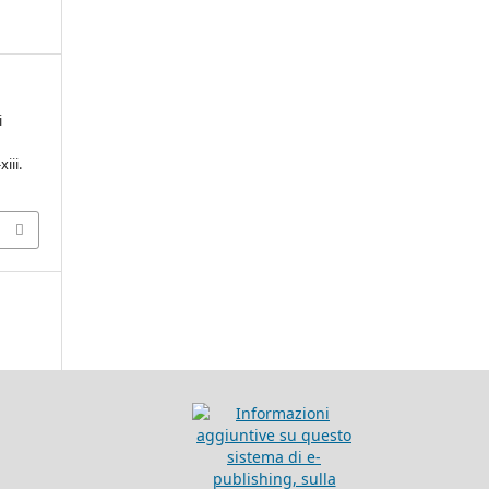
i
-xiii.