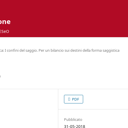
ione
ESeO
 I confini del saggio. Per un bilancio sui destini della forma saggistica
a
PDF
Pubblicato
31-05-2018