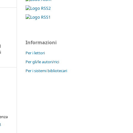
Informazioni
l
i
Per i lettori
Per gli/le autori/rici
Per i sistemi bibliotecari
cenza
n