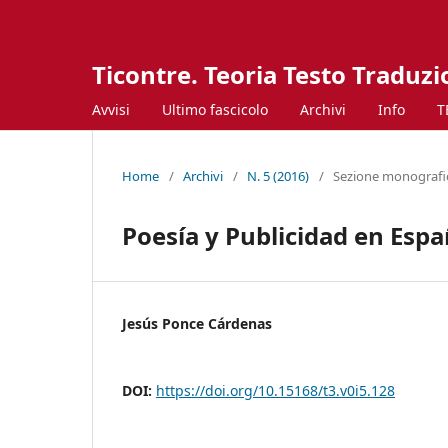
Ticontre. Teoria Testo Traduz
Avvisi
Ultimo fascicolo
Archivi
Info
T
Home
/
Archivi
/
N. 5 (2016)
/
Sezione monografica
Poesía y Publicidad en Espa
Jesús Ponce Cárdenas
DOI:
https://doi.org/10.15168/t3.v0i5.128