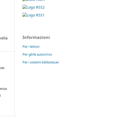
Informazioni
nella
Per i lettori
Per gli/le autori/rici
Per i sistemi bibliotecari
nas
cenza
n