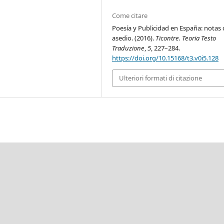
Come citare
Poesía y Publicidad en España: notas 
asedio. (2016).
Ticontre. Teoria Testo
Traduzione
,
5
, 227–284.
https://doi.org/10.15168/t3.v0i5.128
Ulteriori formati di citazione