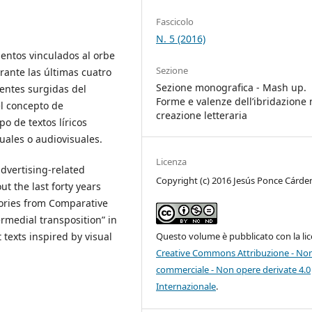
Fascicolo
N. 5 (2016)
mentos vinculados al orbe
Sezione
rante las últimas cuatro
Sezione monografica - Mash up.
entes surgidas del
Forme e valenze dell’ibridazione 
el concepto de
creazione letteraria
po de textos líricos
uales o audiovisuales.
Licenza
dvertising-related
Copyright (c) 2016 Jesús Ponce Cárde
t the last forty years
eories from Comparative
ermedial transposition” in
 texts inspired by visual
Questo volume è pubblicato con la li
Creative Commons Attribuzione - No
commerciale - Non opere derivate 4.0
Internazionale
.