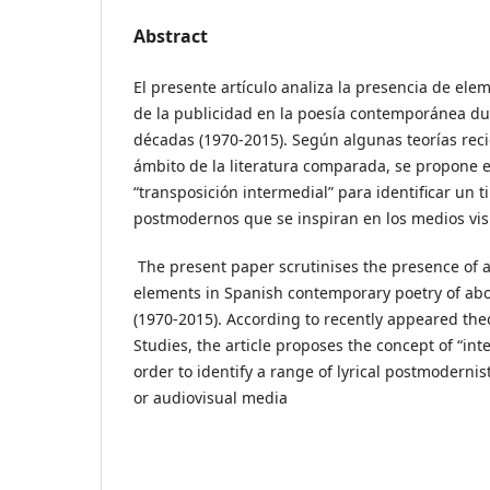
Abstract
El presente artículo analiza la presencia de ele
de la publicidad en la poesía contemporánea du
décadas (1970-2015). Según algunas teorías reci
ámbito de la literatura comparada, se propone 
“transposición intermedial” para identificar un ti
postmodernos que se inspiran en los medios vis
The present paper scrutinises the presence of a
elements in Spanish contemporary poetry of abou
(1970-2015). According to recently appeared th
Studies, the article proposes the concept of “int
order to identify a range of lyrical postmodernist
or audiovisual media