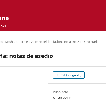
ione
ESeO
 - Mash up. Forme e valenze dell’ibridazione nella creazione letteraria
ña: notas de asedio
PDF (spagnolo)
Pubblicato
31-05-2016