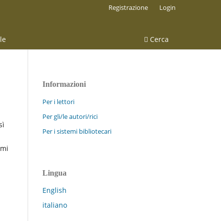
Registrazione
Login
le
Cerca
Informazioni
Per i lettori
Per gli/le autori/rici
sì
Per i sistemi bibliotecari
omi
Lingua
English
italiano