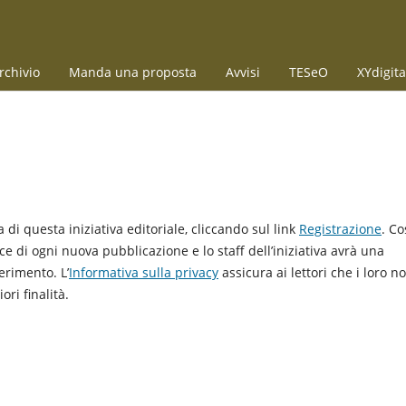
rchivio
Manda una proposta
Avvisi
TESeO
XYdigita
ica di questa iniziativa editoriale, cliccando sul link
Registrazione
. Co
ice di ogni nuova pubblicazione e lo staff dell’iniziativa avrà una
erimento. L’
Informativa sulla privacy
assicura ai lettori che i loro n
ri finalità.