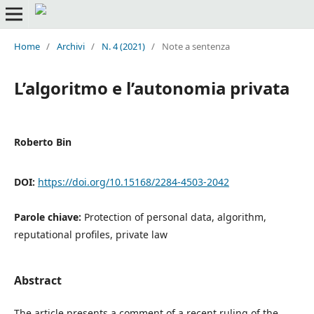
Home
/
Archivi
/
N. 4 (2021)
/
Note a sentenza
L’algoritmo e l’autonomia privata
Roberto Bin
DOI:
https://doi.org/10.15168/2284-4503-2042
Parole chiave:
Protection of personal data, algorithm,
reputational profiles, private law
Abstract
The article presents a comment of a recent ruling of the