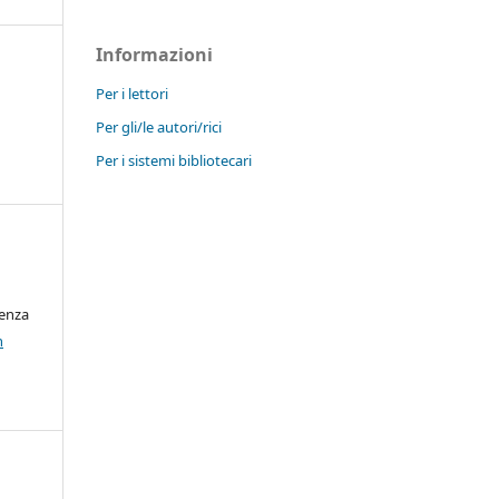
Informazioni
Per i lettori
Per gli/le autori/rici
Per i sistemi bibliotecari
cenza
n
o