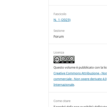
Fascicolo
N. 1 (2023)
Sezione
Forum
Licenza
Questo volume è pubblicato con la li
Creative Commons Attribuzione - No
commerciale - Non opere derivate 4.0
Internazionale
.
Come citare
Il perché della non punibilità dell’aiut