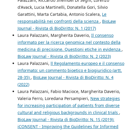
Palazzani, Riccardo Shemuel Di Segni, Lorenzo
d'Avack, Lucia Martinelli, Donatella Gori, Silvio
Garattini, Marta Cartabia, Antonio Scalera,
Le
responsabilità nei confronti della scienza
,
BioLaw
Journal - Rivista di BioDiritto: N. 1 (2017)
Laura Palazzani, Margherita Daverio,
Il consenso
informato per la ricerca genomica nel contesto della
medicina di precisione. Questioni etiche in evidenza
,
BioLaw Journal - Rivista di BioDiritto: N. 2 (2023)
Laura Palazzani,
ll Regolamento europeo e il consenso
informato: un commento bioetico e biogiuridico (artt.
28-35)
,
BioLaw Journal - Rivista di BioDiritto: N. 4
(2022)
Laura Palazzani, Fabio Macioce, Margherita Daverio,
Valeria Ferro, Loredana Persampieri,
New strategies
for increasing participation of patients from diverse
cultural and religious backgrounds in clinical trials
,
BioLaw Journal - Rivista di BioDiritto: N. 1S (2019):
iCONSENT - Improving the Guidelines for Informed