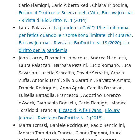
Carlo Flamigni, Carlo Alberto Redi, Chiara Tripodina,
Forum: il Diritto e le Scienze della Vita
,
BioLaw Journal
- Rivista di BioDiritto: N. 1 (2014)
Laura Palazzani,
La pandemia CoViD-19 e il dilemma
per l’etica quando le risorse sono limitate: chi curare?
,
BioLaw Journal - Rivista di BioDiritto: N. 1S (2020): Un
diritto per la pandemia
John Harris, Elisabetta Lamarque, Andrea Nicolussi,
Laura Palazzani, Barbara Pezzini, Lucio Romano, Luca
Savarino, Lucetta Scaraffia, Davide Servetti, Grazia
Zuffa, Antonio Iannì, Silvio Garattini, Salvatore Amato,
Daniele Rodriguez, Anna Aprile, Camillo Barbisan,
Luisella Battaglia, Francesco D'Agostino, Lorenzo
d'Avack, Gianpaolo Donzelli, Carlo Flamigni, Monica
Toraldo di Francia,
Il caso di Alfie Evans
,
BioLaw
Journal - Rivista di BioDiritto: N. 2 (2018)
Marta Tomasi, Daniele Rodriguez, Paolo Benciolini,
Monica Toraldo di Francia, Gianni Tognoni, Laura