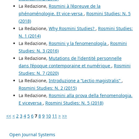
La Redazione,
Rosmini à l’épreuve de la
phénoménologie. Et vice-versa
,
Rosmini Studies: N. 5
(2018)
La Redazione,
Why Rosmini Studies?
,
Rosmini Studies:
N. 1 (2014)
La Redazione,
Rosmini y la fenomenología
,
Rosmini
Studies: N. 3 (2016)
La Redazione,
Mutations de l’identité personnelle
dans l’époque contemporaine et numérique
,
Rosmini
Studies: N. 7 (2020)
La Redazione,
Introduzione a “Lectio magistralis”
,
Rosmini Studies: N. 2 (2015)
La Redazione,
Rosmini alla prova della fenomenologia.
E viceversa
,
Rosmini Studies: N. 5 (2018)
<<
<
2
3
4
5
6
7
8
9
10
11
>
>>
Open Journal Systems