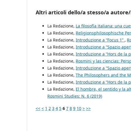
Altri articoli dello/a stesso/a autore/
La Redazione,
La filosofía italiana: una cu
La Redazione,
Religionsphilosophische Pe
La Redazione,
Introduzione a “Focus 1”
,
Ro
La Redazione,
Introduzione a “Spazio aper
La Redazione,
Introduzione a “Hors de la 
La Redazione,
Rosmini y las ciencias: Pers
La Redazione,
Introduzione a “Spazio aper
La Redazione,
The Philosophers and the M
La Redazione,
Introduzione a “Hors de la 
La Redazione,
El hombre, el sentido y la a
Rosmini Studies: N. 6 (2019)
<<
<
1
2
3
4
5
6
7
8
9
10
>
>>