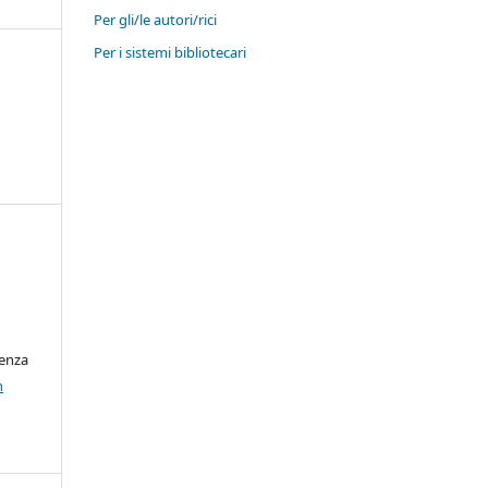
Per gli/le autori/rici
Per i sistemi bibliotecari
cenza
n