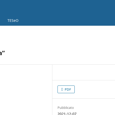
TESeO
a”
PDF
Pubblicato
2021-12-07