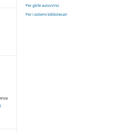
Per gli/le autori/rici
Per i sistemi bibliotecari
cenza
n