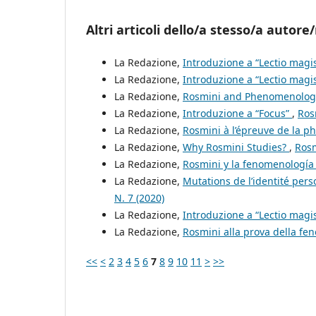
Altri articoli dello/a stesso/a autore/
La Redazione,
Introduzione a “Lectio magis
La Redazione,
Introduzione a “Lectio magis
La Redazione,
Rosmini and Phenomenolo
La Redazione,
Introduzione a “Focus”
,
Ros
La Redazione,
Rosmini à l’épreuve de la p
La Redazione,
Why Rosmini Studies?
,
Rosm
La Redazione,
Rosmini y la fenomenologí
La Redazione,
Mutations de l’identité pe
N. 7 (2020)
La Redazione,
Introduzione a “Lectio magis
La Redazione,
Rosmini alla prova della fe
<<
<
2
3
4
5
6
7
8
9
10
11
>
>>