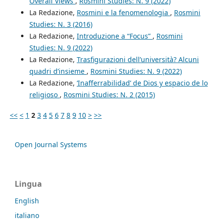
Overall Views
,
Rosmini Studies: N. 9 (2022)
La Redazione,
Rosmini e la fenomenologia
,
Rosmini
Studies: N. 3 (2016)
La Redazione,
Introduzione a “Focus”
,
Rosmini
Studies: N. 9 (2022)
La Redazione,
Trasfigurazioni dell’università? Alcuni
quadri d’insieme
,
Rosmini Studies: N. 9 (2022)
La Redazione,
‘Inafferrabilidad’ de Dios y espacio de lo
religioso
,
Rosmini Studies: N. 2 (2015)
<<
<
1
2
3
4
5
6
7
8
9
10
>
>>
Open Journal Systems
Lingua
English
italiano