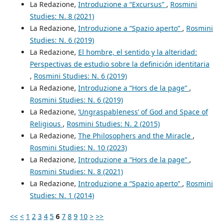
La Redazione,
Introduzione a “Excursus”
,
Rosmini
Studies: N. 8 (2021)
La Redazione,
Introduzione a “Spazio aperto”
,
Rosmini
Studies: N. 6 (2019)
La Redazione,
El hombre, el sentido y la alteridad:
Perspectivas de estudio sobre la definición identitaria
,
Rosmini Studies: N. 6 (2019)
La Redazione,
Introduzione a “Hors de la page”
,
Rosmini Studies: N. 6 (2019)
La Redazione,
‘Ungraspableness’ of God and Space of
Religious
,
Rosmini Studies: N. 2 (2015)
La Redazione,
The Philosophers and the Miracle
,
Rosmini Studies: N. 10 (2023)
La Redazione,
Introduzione a “Hors de la page”
,
Rosmini Studies: N. 8 (2021)
La Redazione,
Introduzione a “Spazio aperto”
,
Rosmini
Studies: N. 1 (2014)
<<
<
1
2
3
4
5
6
7
8
9
10
>
>>