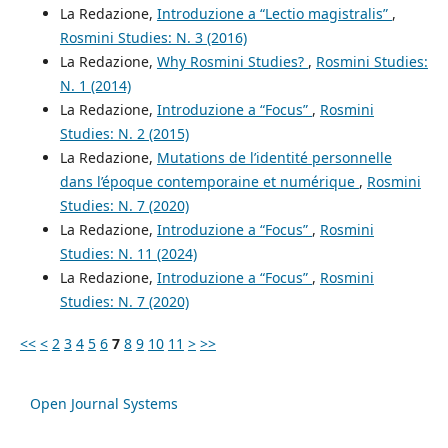
La Redazione,
Introduzione a “Lectio magistralis”
,
Rosmini Studies: N. 3 (2016)
La Redazione,
Why Rosmini Studies?
,
Rosmini Studies:
N. 1 (2014)
La Redazione,
Introduzione a “Focus”
,
Rosmini
Studies: N. 2 (2015)
La Redazione,
Mutations de l’identité personnelle
dans l’époque contemporaine et numérique
,
Rosmini
Studies: N. 7 (2020)
La Redazione,
Introduzione a “Focus”
,
Rosmini
Studies: N. 11 (2024)
La Redazione,
Introduzione a “Focus”
,
Rosmini
Studies: N. 7 (2020)
<<
<
2
3
4
5
6
7
8
9
10
11
>
>>
Open Journal Systems