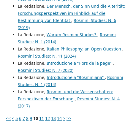
La Redazione,
Der Mensch, der Sinn und die Alterität:
Forschungsperspektiven im Hinblick auf die
Bestimmung von Identität
,
Rosmini Studies: N. 6
(2019)
La Redazione,
Warum Rosmini Studies?
,
Rosmini
Studies: N. 1 (2014)
La Redazione,
Italian Philosophy: an Open Question
,
Rosmini Studies: N. 11 (2024)
La Redazione,
Introduzione a “Hors de la page”
,
Rosmini Studies: N. 7 (2020)
La Redazione,
Introduzione a “Rosminiana”
,
Rosmini
Studies: N. 1 (2014)
La Redazione,
Rosmini und die Wissenschaften:
Perspektiven der Forschung
,
Rosmini Studies: N. 4
(2017)
<<
<
5
6
7
8
9
10
11
12
13
14
>
>>