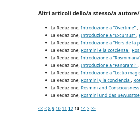
Altri articoli dello/a stesso/a autore/
La Redazione,
Introduzione a “Overtime”
,
La Redazione,
Introduzione a “Excursus”
,
La Redazione,
Introduzione a “Hors de la 
La Redazione,
Rosmini e la coscienza
,
Ros
La Redazione,
Introduzione a “Rosminiana
La Redazione,
Introduzione a “Panorami”
,
La Redazione,
Introduzione a “Lectio magis
La Redazione,
Rosmini y la conciencia
,
Ros
La Redazione,
Rosmini and Consciousnes
La Redazione,
Rosmini und das Bewussts
<<
<
8
9
10
11
12
13
14
>
>>