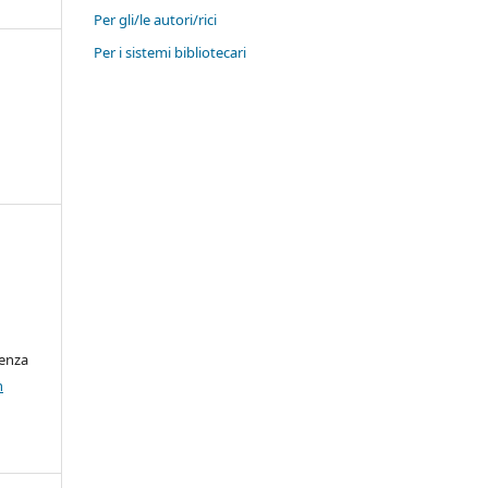
Per gli/le autori/rici
Per i sistemi bibliotecari
cenza
n