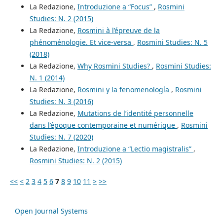
La Redazione,
Introduzione a “Focus”
,
Rosmini
Studies: N. 2 (2015)
La Redazione,
Rosmini à l’épreuve de la
phénoménologie. Et vice-versa
,
Rosmini Studies: N. 5
(2018)
La Redazione,
Why Rosmini Studies?
,
Rosmini Studies:
N. 1 (2014)
La Redazione,
Rosmini y la fenomenología
,
Rosmini
Studies: N. 3 (2016)
La Redazione,
Mutations de l’identité personnelle
dans l’époque contemporaine et numérique
,
Rosmini
Studies: N. 7 (2020)
La Redazione,
Introduzione a “Lectio magistralis”
,
Rosmini Studies: N. 2 (2015)
<<
<
2
3
4
5
6
7
8
9
10
11
>
>>
Open Journal Systems