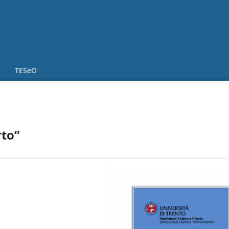
TESeO
rto”