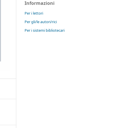
Informazioni
Per i lettori
Per gli/le autori/rici
Per i sistemi bibliotecari