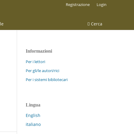
Registrazione
Login
le
Cerca
Informazioni
Per i lettori
Per gli/le autori/rici
Per i sistemi bibliotecari
Lingua
English
italiano