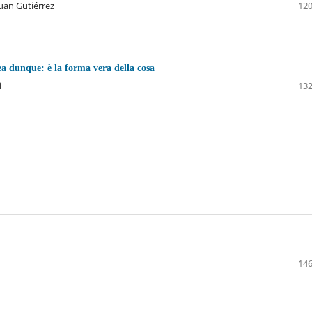
uan Gutiérrez
120
dea dunque: è la forma vera della cosa
i
132
146