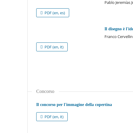
Pablo Jeremías J
PDF (en, es)
Il disegno è l'i
Franco Cervellin
PDF (en, it)
Concorso
Il concorso per l'immagine della copertina
PDF (en, it)