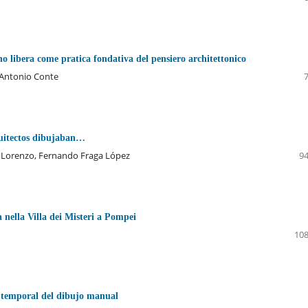
no libera come pratica fondativa del pensiero architettonico
 Antonio Conte
uitectos dibujaban…
Lorenzo, Fernando Fraga López
94
 nella Villa dei Misteri a Pompei
108
temporal del dibujo manual