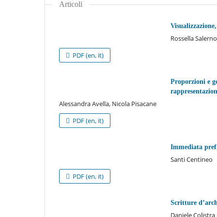
Articoli
Visualizzazione,
Rossella Salerno
PDF (en, it)
Proporzioni e g
rappresentazion
Alessandra Avella, Nicola Pisacane
PDF (en, it)
Immediata prefig
Santi Centineo
PDF (en, it)
Scritture d’arch
Daniele Colistra