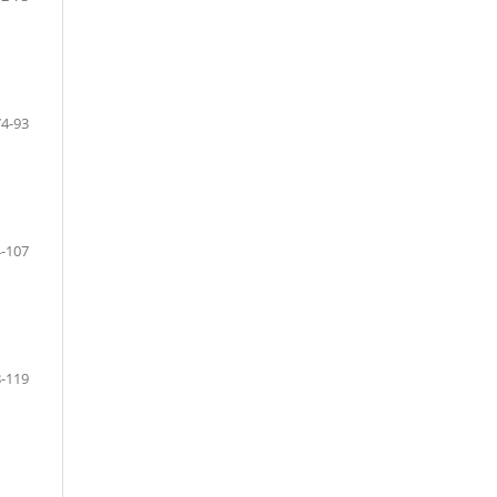
74-93
-107
-119