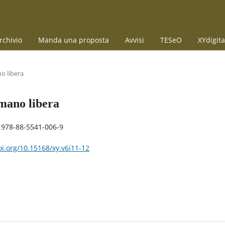
rchivio
Manda una proposta
Avvisi
TESeO
XYdigita
no libera
 mano libera
: 978-88-5541-006-9
oi.org/10.15168/xy.v6i11-12