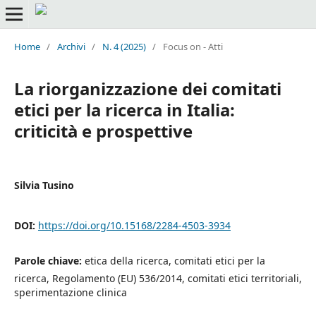
Home
/
Archivi
/
N. 4 (2025)
/
Focus on - Atti
La riorganizzazione dei comitati
etici per la ricerca in Italia:
criticità e prospettive
Silvia Tusino
DOI:
https://doi.org/10.15168/2284-4503-3934
Parole chiave:
etica della ricerca, comitati etici per la
ricerca, Regolamento (EU) 536/2014, comitati etici territoriali,
sperimentazione clinica