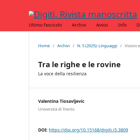
Ultimo fascicolo
Archivi
Avvisi
Info
D
Home
/
Archivi
/
N. 5 (2025): Linguaggi
/
Visioni 
Tra le righe e le rovine
La voce della resilienza
Valentina Tiosavljevic
Università di Trento
DOI:
https://doi.org/10.15168/digiti.i5.3809