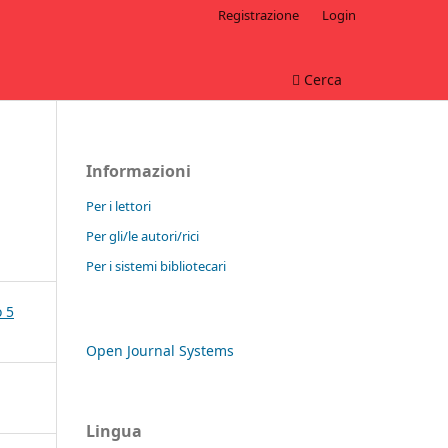
Registrazione
Login
Cerca
Informazioni
Per i lettori
Per gli/le autori/rici
Per i sistemi bibliotecari
Open Journal Systems
Lingua