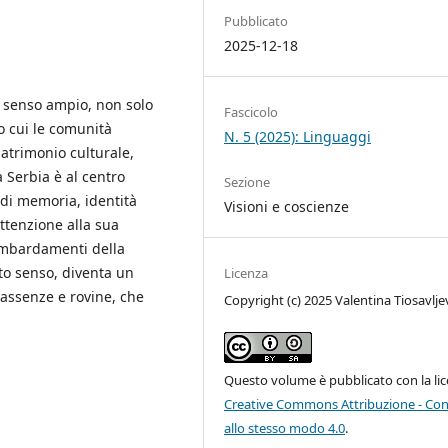
Pubblicato
2025-12-18
n senso ampio, non solo
Fascicolo
 cui le comunità
N. 5 (2025): Linguaggi
atrimonio culturale,
 Serbia è al centro
Sezione
 di memoria, identità
Visioni e coscienze
attenzione alla sua
bombardamenti della
to senso, diventa un
Licenza
, assenze e rovine, che
Copyright (c) 2025 Valentina Tiosavlje
Questo volume è pubblicato con la li
Creative Commons Attribuzione - Con
allo stesso modo 4.0
.