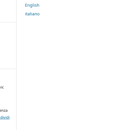
English
italiano
vic
cenza
dividi