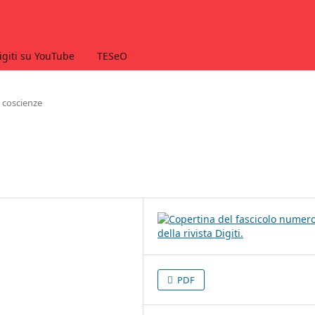
igiti su YouTube
TESeO
e coscienze
PDF