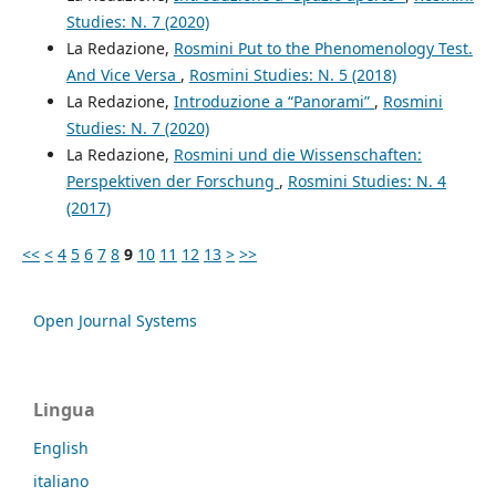
Studies: N. 7 (2020)
La Redazione,
Rosmini Put to the Phenomenology Test.
And Vice Versa
,
Rosmini Studies: N. 5 (2018)
La Redazione,
Introduzione a “Panorami”
,
Rosmini
Studies: N. 7 (2020)
La Redazione,
Rosmini und die Wissenschaften:
Perspektiven der Forschung
,
Rosmini Studies: N. 4
(2017)
<<
<
4
5
6
7
8
9
10
11
12
13
>
>>
Open Journal Systems
Lingua
English
italiano